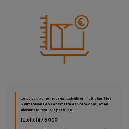
Media
Image
Le poids volumétrique est calculé
en multipliant les
3 dimensions en centimètre de votre colis, et en
divisant le résultat par 5 000
(L x l x h) / 5 000
.