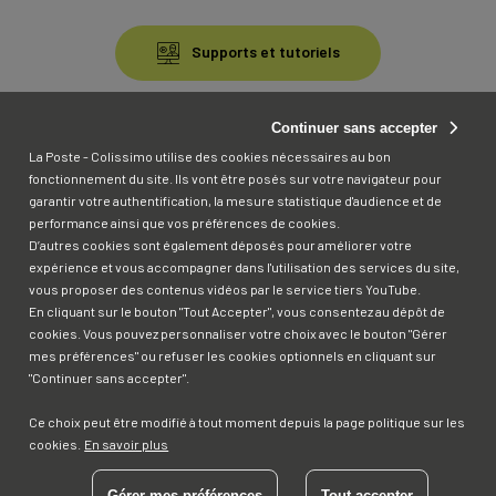
Contenu
bas
Supports et tutoriels
FAQ
Continuer sans accepter
La Poste - Colissimo utilise des cookies nécessaires au bon
fonctionnement du site. Ils vont être posés sur votre navigateur pour
Contact
garantir votre authentification, la mesure statistique d'audience et de
performance ainsi que vos préférences de cookies.
D’autres cookies sont également déposés pour améliorer votre
expérience et vous accompagner dans l'utilisation des services du site,
vous proposer des contenus vidéos par le service tiers YouTube.
Pied
En cliquant sur le bouton "Tout Accepter", vous consentez au dépôt de
de
cookies. Vous pouvez personnaliser votre choix avec le bouton "Gérer
page
Accessibilité : Non conforme
mes préférences" ou refuser les cookies optionnels en cliquant sur
"Continuer sans accepter".
Menu
Données personnelles
Cookies
Ce choix peut être modifié à tout moment depuis la page politique sur les
cookies.
En savoir plus
Mentions légales
CGU
Gérer mes préférences
Tout accepter